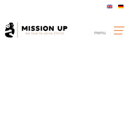
Besuch im
Family Spirit
Zentrum in
Masindi